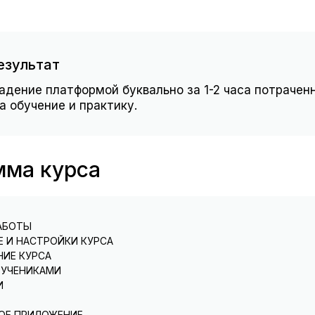
езультат
адение платформой буквально за 1-2 часа потрачен
а обучение и практику.
мма курса
РАБОТЫ
Е И НАСТРОЙКИ КУРСА
НИЕ КУРСА
ация в платформе
С УЧЕНИКАМИ
ение курса
И
ние урока. Начало работы с виджетами.
а домашних заданий и прогресс ученика
профиля
НОЕ ПРИЛОЖЕНИЕ