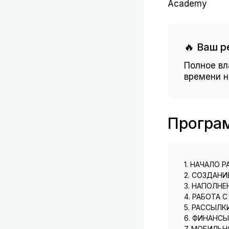
Academy
🔥 Ваш р
Полное вл
времени н
Програ
1. НАЧАЛО 
2. СОЗДАНИ
3. НАПОЛНЕ
Регистр
4. РАБОТА 
Добавл
5. РАССЫЛК
Наполне
6. ФИНАНСЫ
Проверк
Обзор 
7. МОБИЛЬ