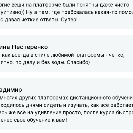
огие вещи на платформе были понятны даже чисто
уитивно)) Ну а там, где требовалась какая-то помо
. Соответствие.
с давал четкие ответы. Супер!
вка и удаление виджетов
ина Нестеренко
ние курса с помощью нейронной сети
 как всегда в стиле любимой платформы - четко,
ятно, по делу и без воды. Спасибо)
ны
адимир
 многих других платформах дистанционного обучени
ходилось днями сидеть и изучать, как всё работает
сь же всё на удивление просто, после курса быстр
енес свое обучение к вам!