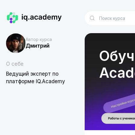
Автор курса
Дмитрий
Обуч
О себе
Aca
Ведущий эксперт по
платформе IQ.Academy