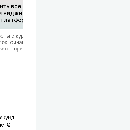
ить все разделы
и виджеты в
платформе
боты с курсом до
ок, финансов и
ьного приложения.
секунд
е IQ