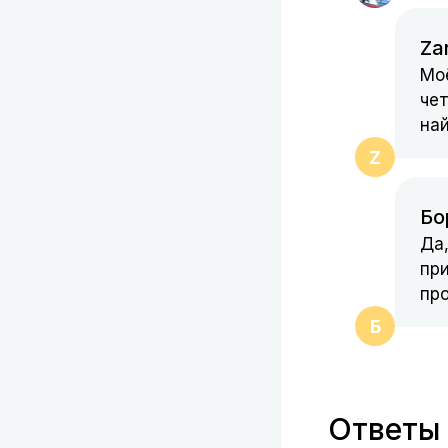
Za
Мо
чет
най
Z
Бо
Да,
при
про
Б
Ответы 