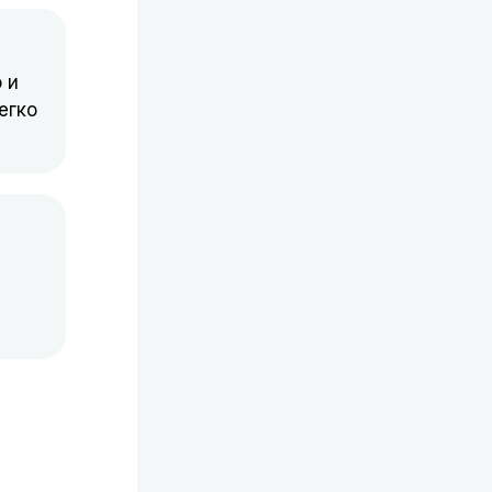
 и
егко