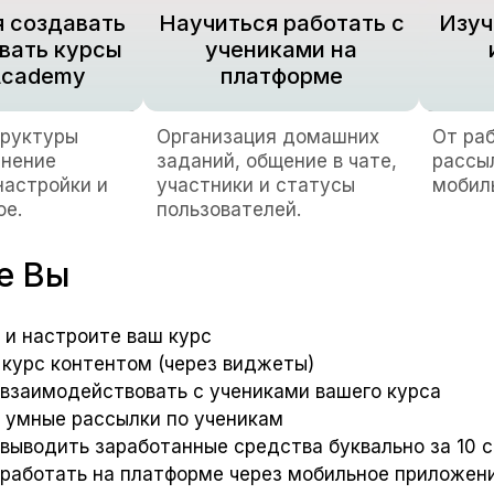
 создавать
Научиться работать с
Изуч
вать курсы
учениками на
Academy
платформе
труктуры
Организация домашних
От ра
лнение
заданий, общение в чате,
рассыл
настройки и
участники и статусы
мобил
ое.
пользователей.
е Вы
 и настроите ваш курс
 курс контентом (через виджеты)
 взаимодействовать с учениками вашего курса
 умные рассылки по ученикам
 выводить заработанные средства буквально за 10 
 работать на платформе через мобильное приложени