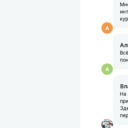
Мн
инт
Виджеты
кур
А
Сортиро
Ал
Наполне
Всё
пон
А
Экзаме
Вл
На
при
Зде
пер