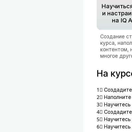
Научиться
и настраи
на IQ 
Создание с
курса, напо
контентом, 
многое друг
На курс
1⃣ Создадите
2⃣ Наполните
3⃣ Научитесь
4⃣ Создадите
5⃣ Научитесь
6⃣ Научитесь