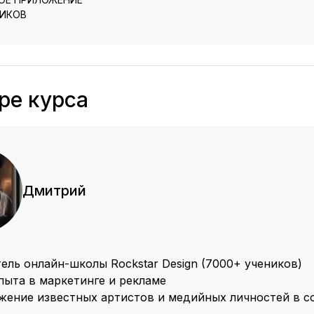
е и настройка рассылок
ние курса
НИКОВ
 и вывод средств
. Текст.
emy App
ки и статусы
 и прохождение курса
ра курса и настройки урока
ение тарифами
. Домашнее задание.
роки
ре курса
ать после этого курса?
ка лендинга для курса
. Фото/картинки.
оды
. Галерея.
Дмитрий
. Таблица.
ель онлайн-школы Rockstar Design (7000+ учеников)
. Видео.
опыта в маркетинге и рекламе
жение известных артистов и медийных личностей в с