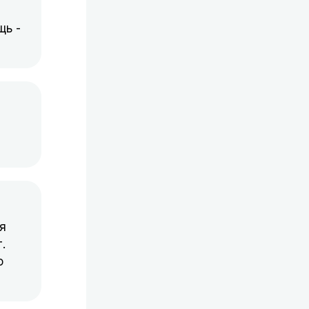
щь -
я
.
о